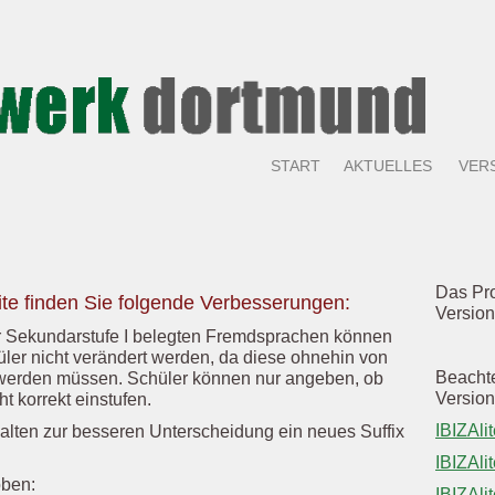
START
AKTUELLES
VER
Das Pro
lite finden Sie folgende Verbesserungen:
Version
er Sekundarstufe I belegten Fremdsprachen können
ler nicht verändert werden, da diese ohnehin von
Beachte
 werden müssen. Schüler können nur angeben, ob
Version
ht korrekt einstufen.
IBIZAlit
alten zur besseren Unterscheidung ein neues Suffix
IBIZAlit
oben:
IBIZAlit